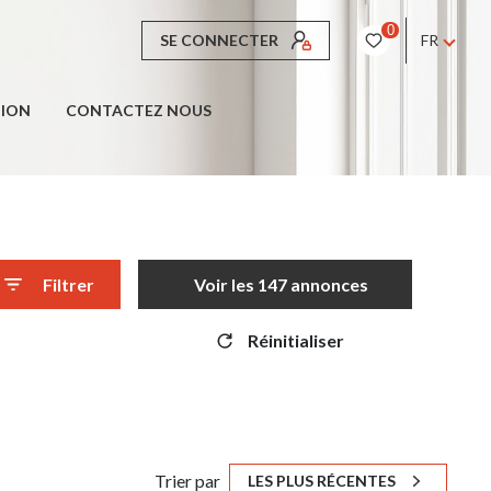
0
SE CONNECTER
FR
TION
CONTACTEZ NOUS
Filtrer
Voir les
147
annonces
Réinitialiser
Trier par
LES PLUS RÉCENTES