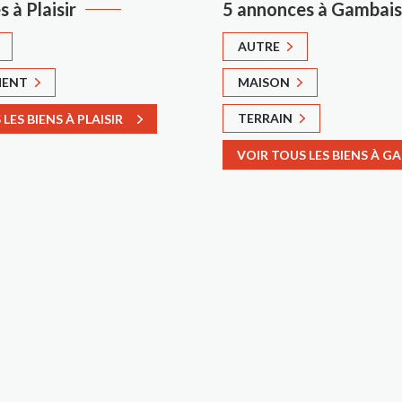
 à Plaisir
5 annonces à Gambais
AUTRE
MENT
MAISON
TERRAIN
LES BIENS À PLAISIR
VOIR TOUS LES BIENS À G