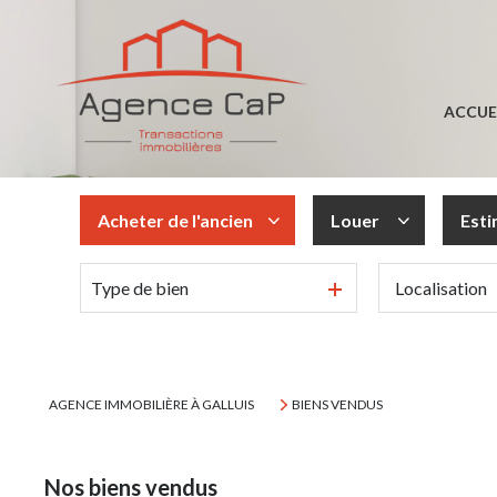
ACCUE
Acheter
de l'ancien
Louer
Est
Type de bien
De l'ancien
à l'année
AGENCE IMMOBILIÈRE À GALLUIS
BIENS VENDUS
Nos biens vendus