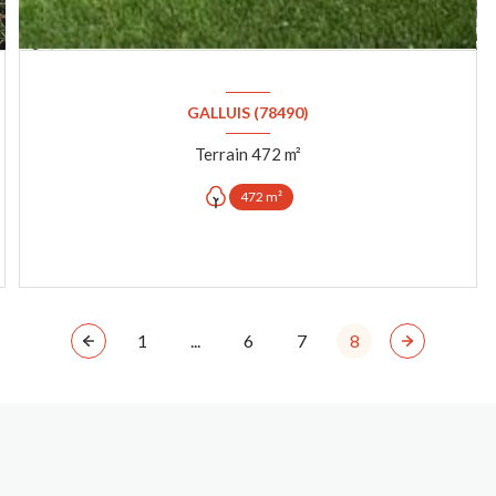
GALLUIS (78490)
Terrain 472 m²
472 m²
VOIR LE BIEN
1
...
6
7
8