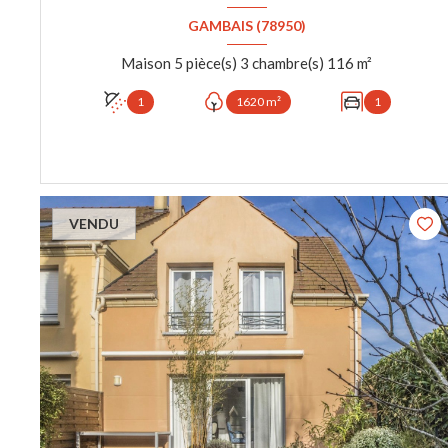
GAMBAIS (78950)
Maison 5 pièce(s) 3 chambre(s) 116 m²
1
1620 m²
1
VOIR LE BIEN
VENDU