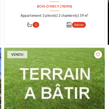
BOIS-D'ARCY (78390)
Appartement 3 pièce(s) 2 chambre(s) 59 m²
1
Balcon
VOIR LE BIEN
VENDU