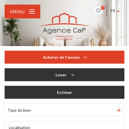
0
FR
MENU
Acheter
de l'ancien
De l'ancien
Louer
à l'année
Estimer
Type de bien