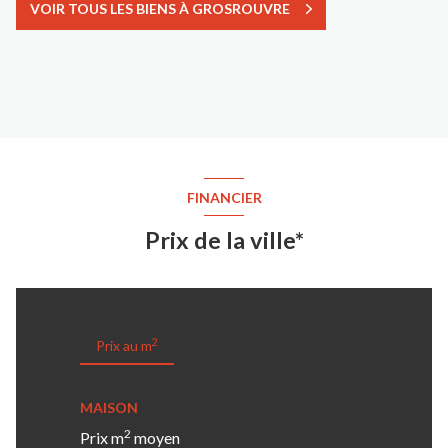
VOIR TOUS LES BIENS À GROSROUVRE
FINANCIER
Prix de la ville*
2
Prix au m
MAISON
2
Prix m
moyen