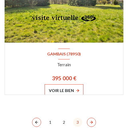
GAMBAIS (78950)
Terrain
395 000 €
VOIR LE BIEN
1
2
3