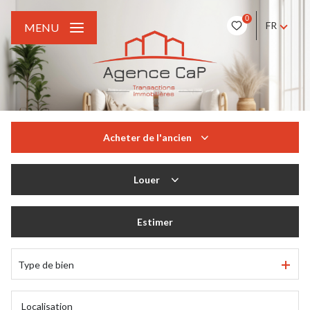
0
FR
MENU
Acheter
de l'ancien
De l'ancien
Louer
à l'année
Estimer
Type de bien