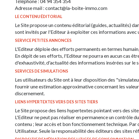
Téléphone : 04 94 354 354
Adresse mail : contact@la-boite-immo.com
LE CONTENU ÉDITORIAL
Le Site propose un contenu éditorial (guides, actualités) da
sont invités par l'Editeur à exploiter ces informations avec 
SERVICE PETITES ANNONCES
L'Editeur déploie des efforts permanents en termes humain, 
En dépit de ses efforts, l'Editeur ne pourra en aucun cas êt
d'exhaustivité, d'actualité des informations insérées sur le 
SERVICES DE SIMULATIONS
Les utilisateurs du Site ont à leur disposition des "simula
fournir une estimation approximative concernant les valeurs c
discernement.
LIENS HYPERTEXTES VERS DES SITES TIERS
Le Site propose des liens hypertextes pointant vers des sites 
L'Editeur ne peut pas réaliser en permanence un contrôle du con
contenu ; leur accès et bon fonctionnement technique. Par con
Utilisateur. Seule la responsabilité des éditeurs des sites r