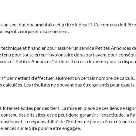
ns un seul but documentaire et à titre indicatif. Ce contenu doit êt
un esprit critique et discernement.
technique et financier pour assurer un service Petites Annonces de 
re tenu pour toute erreur involontaire de sa part ayant pour conséque
service "Petites Annonces" du Site. Il en est de même pour la dispon
teurs" permettant d'effectuer aisément un certain nombre de calculs
alculées. Les résultats ne pouvant pas être garantis pour exacts, l'
Internet édités par des tiers. La mise en place de ces liens ne signi
tenu des dits sites, et ne peut donc garantir : l'exactitude, la fiabil
séquent, la responsabilité de l'Editeur ne pourra être retenue en ca
éférencés sur le Site pourra être engagée.