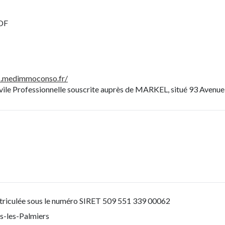
IDF
ns.medimmoconso.fr/
ivile Professionnelle souscrite auprès de MARKEL, situé 93 Avenue 
atriculée sous le numéro SIRET 509 551 339 00062
s-les-Palmiers