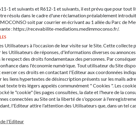
 et suivants et R612-1 et suivants, il est prévu que pour tout lit
 être résolu dans le cadre d'une réclamation préalablement introdu
IMMOCONSO soit par courrier en écrivant au 1 allée du Parc de 
uivante : https://recevabilite-mediations.medimmoconso.fr/.
LES
s Utilisateurs à l'occasion de leur visite sur le Site. Cette collecte
 par les Utilisateurs de réponses, d'informations diverses ou annonces
s le respect des droits fondamentaux des personnes. Par conséquent
onfiance dans l'économie numérique. Tout utilisateur du Site dispos
exercer ces droits en contactant l'Editeur aux coordonnées indiquée
ur les liens hypertextes de désinscription présents sur les mails ad
ormat texte très légers appelés communément " Cookies ". Les cookie
tocké le "cookie" (les pages consultées, la date et l'heure de la consul
nes connectées au Site ont la liberté de s'opposer à l'enregistreme
, l'Editeur attire l'attention des Utilisateurs que, dans un tel cas,
de l'Editeur