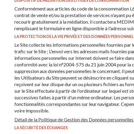
DISPOSITIF DE MÉDIATION DES LITIGES DE CONSOMMATION
Conformément aux articles du code de la consommation L611-1
contrat de vente et/ou la prestation de services n'ayant pu
recourir gratuitement à la médiation. Il contactera MED
remplissant le formulaire en ligne disponible à l'adresse s
LA PROTECTION DE LA VIE PRIVÉE ET DES DONNÉES PERSONNEL
Le Site collecte les informations personnelles fournies par le
trafic sur le Site ; L'envoi vers les adresses mails fournies
informations personnelles sur Internet doivent se faire dan
conformité avec la loi n°2004-575 du 21 juin 2004 pour la c
suppression aux données personnelles le concernant. Il peut 
les Utilisateurs du Site peuvent se désinscrire en cliquant s
reçoivent sur leur disque dur un ou plusieurs fichiers au f
sur le Site effectuée à partir de l'ordinateur sur lequel est s
successives faites à partir d'un même ordinateur. Les person
fonctionnalités correspondantes sur leur navigateur. Cependant
voire impossible.
Détail de la Politique de Gestion des Données personnelles 
LA SÉCURITÉ DES ÉCHANGES