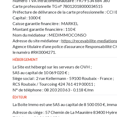
Numero TVA Intracommunautaire : FR79 534 684 360
Carte professionnelle TG n° 78012018000034515
Préfecture de délivrance de la carte professionnelle : CCI 
Capital : 1000 €
Caisse garantie financière : MARKEL
Montant garantie financière : 110 €
Nom du médiateur : MEDIMMOCONSO
Adresse du site médiateur :
https://recevabilite-mediatio
Agence titulaire d’une police d’assurance Responsabilité C
le numéro #RK0004271.
HÉBERGEMENT
Le Site est hébergé sur les serveurs de OVH ;
SAS au capital de 10 069 020 € ;
Siège social : 2 rue Kellermann - 59100 Roubaix - France ;
RCS Roubaix / Tourcoing 424 761 419 00011 ;
N° de téléphone : 08 203 203 63 - 0.118 €/mn
ÉDITEUR
La Boite Immo est une SAS au capital de 8 500 050 €, imm
Adresse du siège : 57 Chemin de La Maunière 83400 Hyère