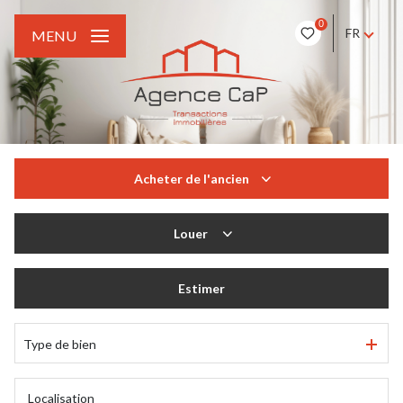
0
FR
MENU
Acheter
de l'ancien
De l'ancien
Louer
à l'année
Estimer
Type de bien