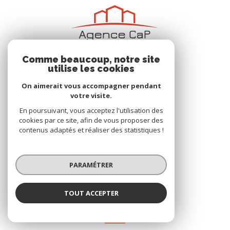
Comme beaucoup, notre site
utilise les cookies
On aimerait vous accompagner pendant
votre visite.
En poursuivant, vous acceptez l'utilisation des
AGENCE CAP
cookies par ce site, afin de vous proposer des
2 rue de la Gare
contenus adaptés et réaliser des statistiques !
78490
GALLUIS
06 99 99 61 06
PARAMÉTRER
contact@agencecap.fr
TOUT ACCEPTER
NOS RÉSEAUX