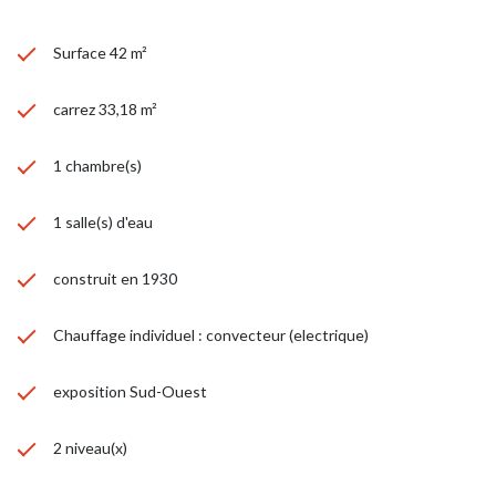
Contact : Laurent Léon (EI). agent commercial enregistré au RSAC
de Versailles 751 000 282. Tel : 06 75 72 34 77
l.leon@agencecap.fr
Surface 42 m²
carrez 33,18 m²
1 chambre(s)
1 salle(s) d'eau
construit en 1930
Chauffage individuel : convecteur (electrique)
exposition Sud-Ouest
2 niveau(x)