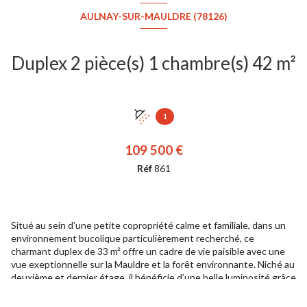
AULNAY-SUR-MAULDRE (78126)
Duplex 2 pièce(s) 1 chambre(s) 42 m²
1
109 500 €
Réf
861
Situé au sein d’une petite copropriété calme et familiale, dans un
environnement bucolique particulièrement recherché, ce
charmant duplex de 33 m² offre un cadre de vie paisible avec une
vue exeptionnelle sur la Mauldre et la forêt environnante. Niché au
deuxième et dernier étage, il bénéficie d’une belle luminosité grâce
à son exposition sud-ouest et de l’absence totale de vis-à-vis,
garantissant intimité et sérénité au quotidien. Dès l’entrée, vous