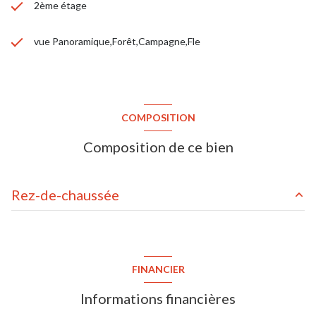
2ème étage
vue Panoramique,Forêt,Campagne,Fle
COMPOSITION
Composition de ce bien
Rez-de-chaussée
séjour/cuisine
20.39 m²
salle de douche / toilettes
1.99 m²
FINANCIER
chambre
10.8 m²
Informations financières