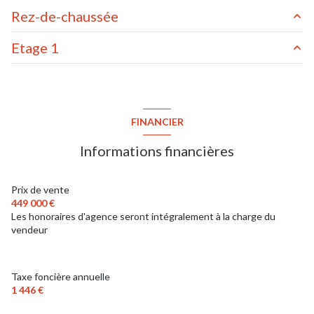
Rez-de-chaussée
Etage 1
WC
1.21 m²
chambre
11.48 m²
chambre
10.07 m²
salon/sejour
55.55 m²
couloir/dégagement
4.45 m²
FINANCIER
chambre
10.50 m²
Informations financières
chambre
11.72 m²
salle d'eau/WC
4.03 m²
Prix de vente
449 000 €
chambre
15.93 m²
Les honoraires d'agence seront intégralement à la charge du
vendeur
Taxe foncière annuelle
1 446 €