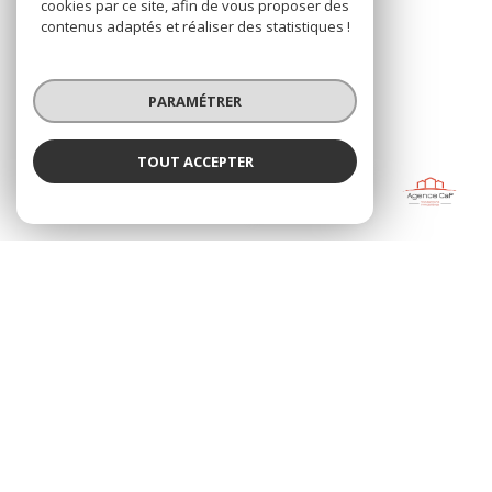
NOS RÉSEAUX
cookies par ce site, afin de vous proposer des
contenus adaptés et réaliser des statistiques !
Nous suivre
PARAMÉTRER
TOUT ACCEPTER
AGENCE CAP
ADHÉRENTS
Agence
© 2026 | Tous droits réservés
Nos honoraires
Nos partenaires
Mentions légales
Admin
Politique RGPD
Cookies