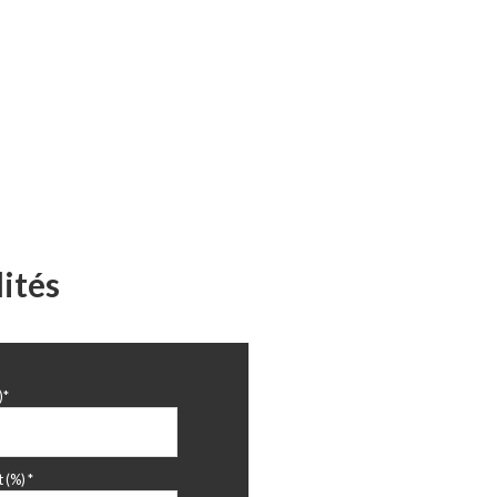
ités
)*
 (%) *