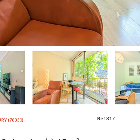
Réf
817
RY (78330)