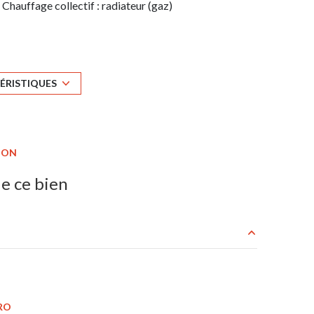
Chauffage collectif : radiateur (gaz)
7 niveau(x)
ascenseur
ÉRISTIQUES
cave
ION
e ce bien
m²
m²
RO