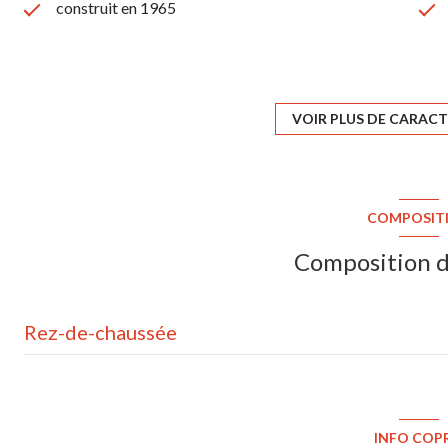
construit en 1965
1 parking(s)
2ème étage
VOIR PLUS DE CARACT
vue Aperçu,Forêt
COMPOSIT
balcon
Composition d
Rez-de-chaussée
pièce de vie
balcon
INFO COP