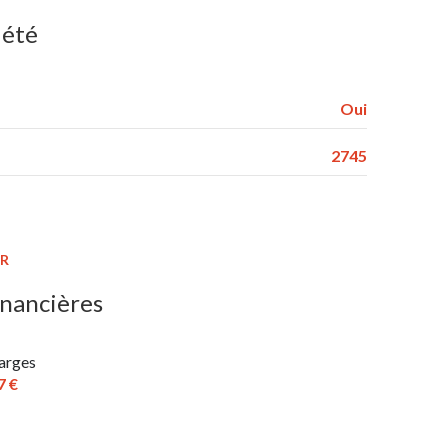
m²
iété
m²
m²
Oui
m²
2745
m²
ER
inancières
arges
7 €