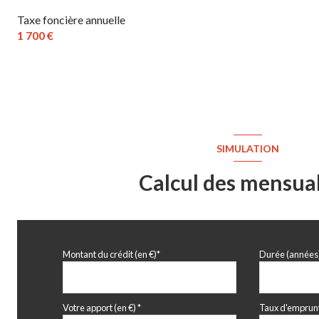
Taxe foncière annuelle
1 700 €
SIMULATION
Calcul des mensual
Montant du crédit (en €)*
Durée (années
Votre apport (en €) *
Taux d'emprunt