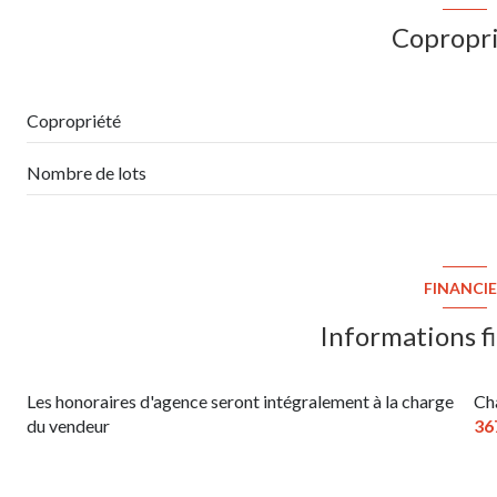
chambre
Copropr
salle de bains
toilettes
Copropriété
cave
Nombre de lots
parking extérieur
FINANCI
Informations f
Les honoraires d'agence seront intégralement à la charge
Ch
du vendeur
36