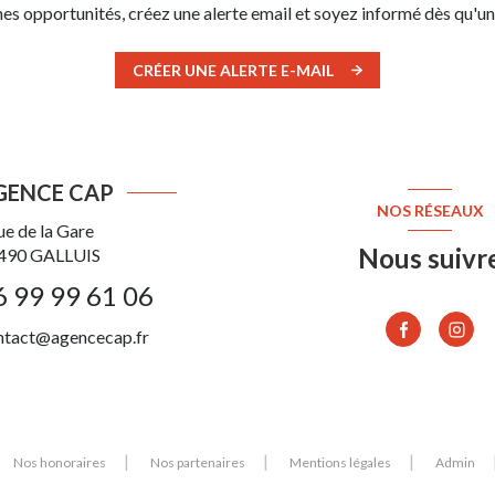
s opportunités, créez une alerte email et soyez informé dès qu'un
CRÉER UNE ALERTE E-MAIL
GENCE CAP
NOS RÉSEAUX
ue de la Gare
Nous suivr
490
GALLUIS
6 99 99 61 06
ntact@agencecap.fr
Nos honoraires
Nos partenaires
Mentions légales
Admin