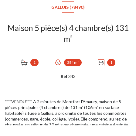
GALLUIS (78490)
Maison 5 pièce(s) 4 chambre(s) 131
m²
1
384 m²
1
Réf
343
***VENDU*** A 2 minutes de Montfort l'Amaury, maison de 5
pièces principales (4 chambres) de 131 m² (106 m² en surface
habitable) située à Galluis, à proximité de toutes les commodités
(commerces, gare, école, collège, lycée). Elle comprend, au rez-de-
chaussée, un séjour de 30 m² avec cheminée, une cuisine équipée
et son arrière cuisine donnant sur la véranda (16 m²), 2 chambres,