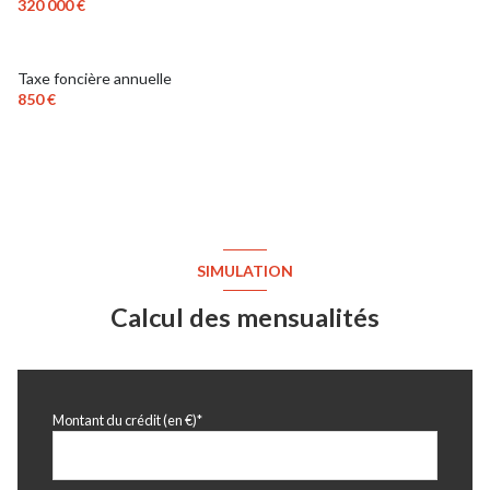
320 000 €
chambre
11.05 m²
chambre
10.88 m²
Taxe foncière annuelle
chambre
13.86 m²
850 €
véranda
16.28 m²
garage
21.39 m²
terrain
384 m²
SIMULATION
Calcul des mensualités
Montant du crédit (en €)*