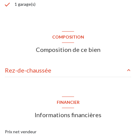
1 garage(s)
COMPOSITION
Composition de ce bien
Rez-de-chaussée
séjour
30 m²
cuisine
9.54 m²
FINANCIER
cellier
6.27 m²
Informations financières
salle de bains
3.35 m²
chambre
9.8 m²
Prix net vendeur