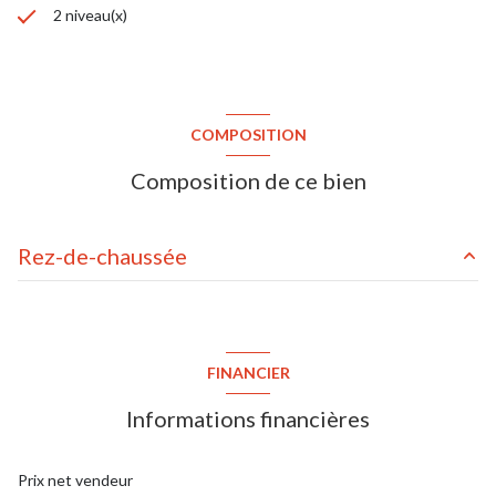
2 niveau(x)
COMPOSITION
Composition de ce bien
Rez-de-chaussée
chambre
m²
salle de douche / toilettes
m²
FINANCIER
toilettes
m²
Informations financières
abri de jardin
m²
Prix net vendeur