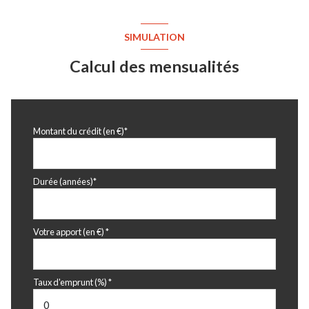
chambre
12.05 m²
SIMULATION
chambre
12.66 m²
Calcul des mensualités
chambre
12.32 m²
dressing
2.65 m²
salle de bains
4.51 m²
Montant du crédit (en €)*
salle de douche
4.78 m²
toilettes
1.31 m²
Durée (années)*
palier
6.35 m²
terrain
1562 m²
Votre apport (en €) *
Taux d'emprunt (%) *