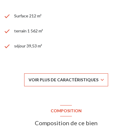
Surface 212 m²
terrain 1 562 m²
séjour 39,53 m²
4 chambre(s)
1 salle(s) de bain
VOIR PLUS DE CARACTÉRISTIQUES
1 salle(s) d'eau
construit en 1999
COMPOSITION
Chauffage individuel : radiateur (gaz)
Composition de ce bien