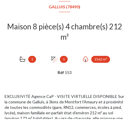
GALLUIS (78490)
Maison 8 pièce(s) 4 chambre(s) 212
m²
1
1
1562 m²
Réf
553
EXCLUSIVITÉ Agence CaP - VISITE VIRTUELLE DISPONIBLE Sur
la commune de Galluis, à 3kms de Montfort l'Amaury et à proximité
de toutes les commodités (gare, RN12, commerces, écoles à pied,
lycée), maison familiale en parfait état d'environ 212 m² au sol
(environ 173 m² habitables). Au rez-de-chaussée, elle propose une
entrée, un séjour de 40 m² (triple exposition), une cuisine