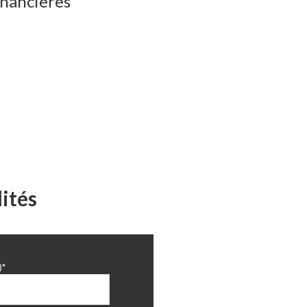
inancières
1.12 m²
7.76 m²
12.96 m²
12.52 m²
16.65 m²
10.58 m²
7.83 m²
ités
1.53 m²
392 m²
)*