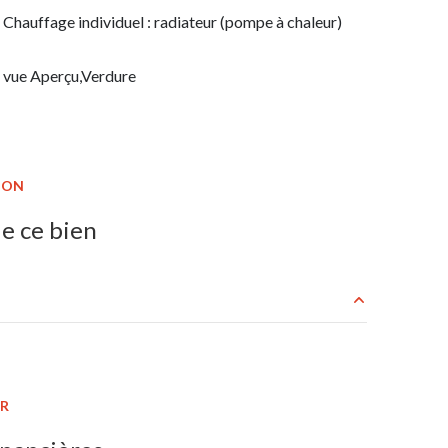
Chauffage individuel : radiateur (pompe à chaleur)
vue Aperçu,Verdure
ION
e ce bien
38.44 m²
11.21 m²
ER
5.59 m²