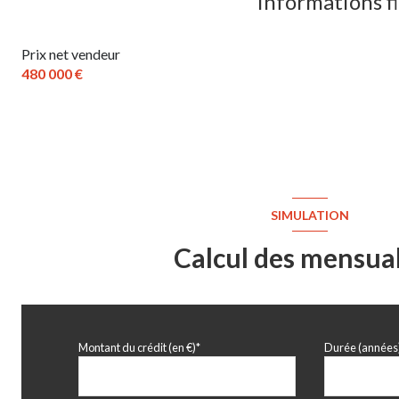
Informations f
toilettes
Prix net vendeur
cellier
480 000 €
chambre
chambre
chambre
mezzanine
SIMULATION
salle de bains
Calcul des mensual
toilettes
terrain
Montant du crédit (en €)*
Durée (années