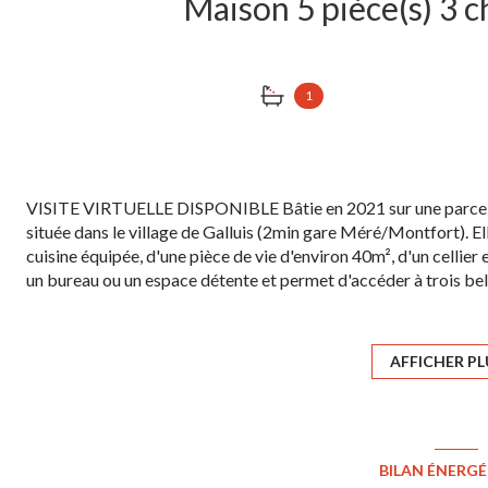
1
VISITE VIRTUELLE DISPONIBLE Bâtie en 2021 sur une parcell
située dans le village de Galluis (2min gare Méré/Montfort). 
cuisine équipée, d'une pièce de vie d'environ 40m², d'un cellier et
un bureau ou un espace détente et permet d'accéder à trois bel
(baignoire et douche) et des toilettes séparées. A l'intérieur tou
et vous occuper des extérieurs. Garage de 12m² possible. La ma
estimé annuel pour le chauffage et la production de l'eau chaud
AFFICHER PL
Garantie décennale jusqu'en 2031.
BILAN ÉNERG