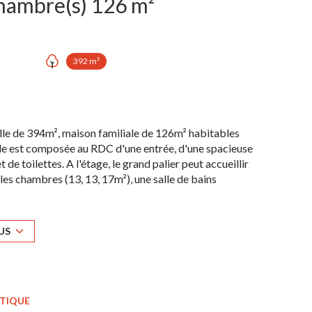
Maison 5 pièce(s) 3 chambre(s) 126 m²
392 m²
e de 394m², maison familiale de 126m² habitables
Elle est composée au RDC d'une entrée, d'une spacieuse
 de toilettes. A l'étage, le grand palier peut accueillir
les chambres (13, 13, 17m²), une salle de bains
t est terminé, il ne vous restera qu'à poser vos valises
ison est très économe en énergie (classe A), le coût
e est à moins de 400€ ! (indice des prix 2021)
US
ÉTIQUE