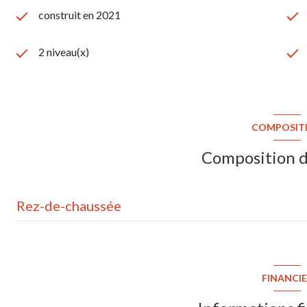
construit en 2021
2 niveau(x)
COMPOSIT
Composition d
Rez-de-chaussée
pièce de vie
cuisine
FINANCI
entrée