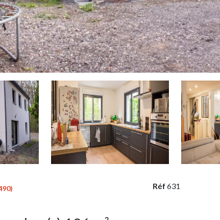
Réf
631
490)