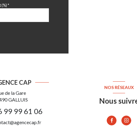
 (%) *
GENCE CAP
NOS RÉSEAUX
ue de la Gare
Nous suivr
490
GALLUIS
6 99 99 61 06
ntact@agencecap.fr