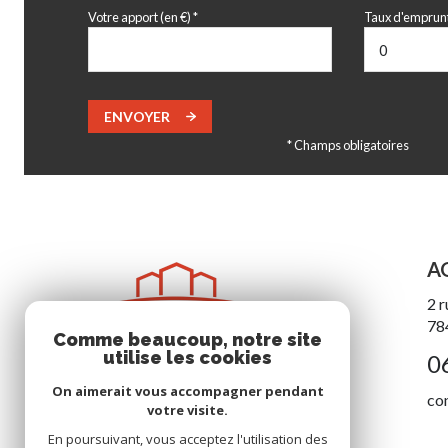
Votre apport (en €) *
Taux d'emprunt
ENVOYER
* Champs obligatoires
A
2 r
78
Comme beaucoup, notre site
utilise les cookies
0
On aimerait vous accompagner pendant
co
votre visite.
En poursuivant, vous acceptez l'utilisation des