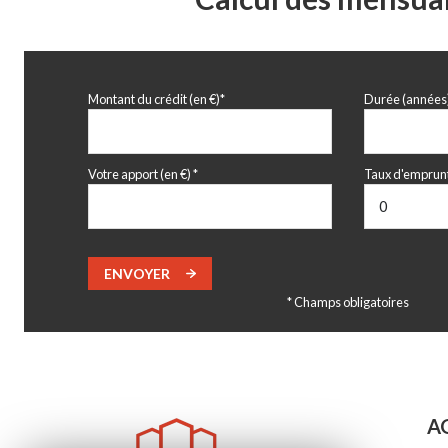
Montant du crédit (en €)*
Durée (années
Votre apport (en €) *
Taux d'emprunt
ENVOYER
* Champs obligatoires
A