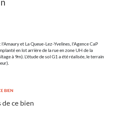
in
t l'Amaury et La Queue-Lez-Yvelines, l'Agence CaP
implanté en lot arrière de la rue en zone UH de la
age à 9m). L'étude de sol G1 a été réalisée, le terrain
eur).
E BIEN
 de ce bien