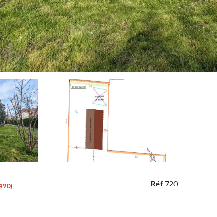
Réf
720
490)