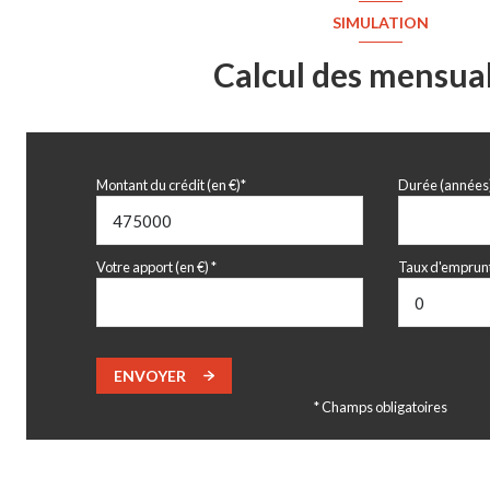
SIMULATION
Calcul des mensual
Montant du crédit (en €)*
Durée (années
Votre apport (en €) *
Taux d'emprunt
ENVOYER
* Champs obligatoires