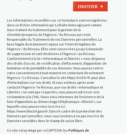
ENVOYER
Les informations recueillies sur ce formulaire sont enregistrées
dans un fichier informatisé par La Boite Immo agissant comme
Sous-traitant du traitement pour la gestion de la
clientèle/prospects de l'Agence / du Réseau qui reste
Responsable du Traitement de vos Données personnelles. La
base légale du traitement repose sur l'intérêt légitime de
l'Agence / du Réseau. Elles sont conservées jusqu'à demande
de suppression et sont destinées à l'Agence / au Réseau.
Conformément à la loi « informatique et libertés », vous disposez
des droits d’accès, de rectification, d’effacement, d’opposition, de
limitation et de portabilité de vos données. Vous pouvez retirer
votre consentement à tout moment en contactant directement
l’Agence / Le Réseau. Consultez le site
https://cnil.fr/fr
pour plus
d’informations sur vos droits. Si vous estimez, après avoir
contacté l'Agence / le Réseau, que vos droits « Informatique et
Libertés » ne sont pas respectés, vous pouvez adresser une
réclamation à la CNIL. Nous vous informons de l’existence de la
liste d'opposition au démarchage téléphonique « Bloctel », sur
laquelle vous pouvez vous inscrire ici :
https://www.bloctel.gouv.fr
. Dans le cadre de la protection des
Données personnelles, nous vous invitons à ne pas inscrire de
Données sensibles dans le champ de saisie libre.
Ce site est protégé par reCAPTCHA, les
Politiques de