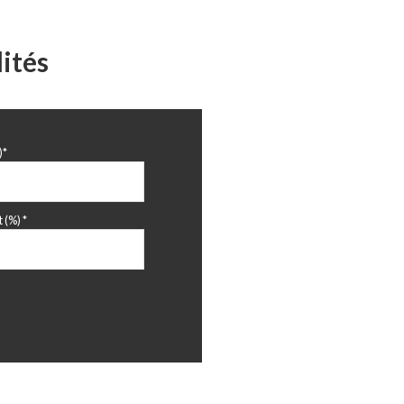
ités
)*
 (%) *