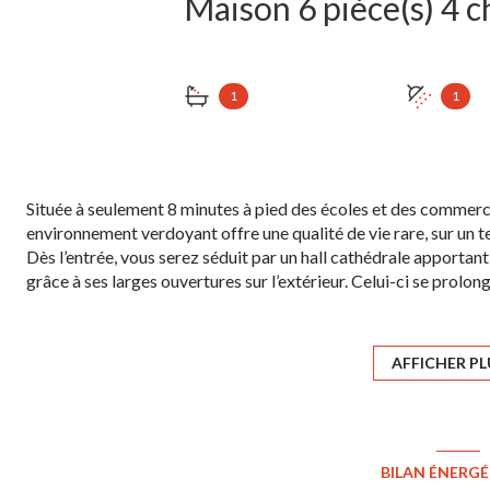
1
1
Située à seulement 8 minutes à pied des écoles et des commerc
environnement verdoyant offre une qualité de vie rare, sur un t
Dès l’entrée, vous serez séduit par un hall cathédrale apportan
grâce à ses larges ouvertures sur l’extérieur. Celui-ci se prolon
bordé par la forêt, garantissant un cadre paisible sans vis-à-vis,
Le rez-de-chaussée comprend également une cuisine équipée fo
parentale confortable avec salle de bains privative, ainsi qu
AFFICHER PL
grand grenier amménageable complète ce niveau, idéal pour accu
rangement supplémentaire.
À l’étage, un palier dessert trois belles chambres lumineuses, 
parfaitement aux besoins d’une famille. Un potentiel d’aménag
BILAN ÉNERG
grâce au grenier sur dalle béton, offrant de nombreuses possib