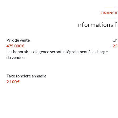
chambre
salon/sejour
chambre
FINANCI
cuisine
chambre
Informations f
buanderie
grenier
garage
Prix de vente
Ch
salle de douche
475 000 €
23
entrée
toilettes
Les honoraires d'agence seront intégralement à la charge
du vendeur
chambre
toilettes
Taxe foncière annuelle
salle de bains
2 100 €