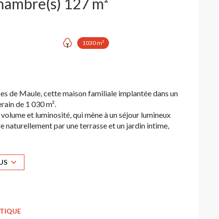
Maison 6 pièce(s) 4 chambre(s) 127 m²
1030 m²
es de Maule, cette maison familiale implantée dans un
erain de 1 030 m².
t volume et luminosité, qui mène à un séjour lumineux
ge naturellement par une terrasse et un jardin intime,
 où il n’est pas rare d’apercevoir quelques écureuils.
nctionnelle avec buanderie attenante, une suite
’un WC indépendant. Un grand garage double avec un
US
eillir deux véhicules familiaux et offrir un espace de
une salle de bains ainsi qu’un WC séparé, répondant
ement supplémentaire d’environ 20 m² est à noter
ÉTIQUE
ilités d’agrandissement selon vos envies.