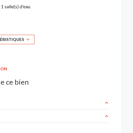
1 salle(s) d'eau
cuisine séparée (équipée)
2 parking(s)
ÉRISTIQUES
1 niveau(x)
ION
terrasse
e ce bien
m²
1030 m²