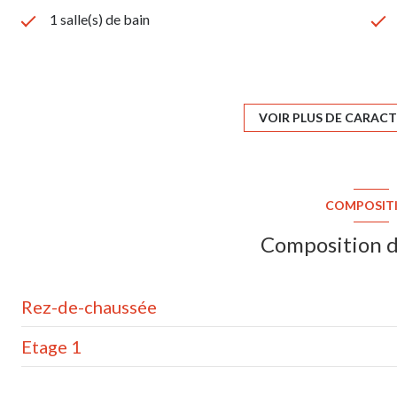
1 salle(s) de bain
construit en 2002
1 garage(s)
VOIR PLUS DE CARACT
exposition Ouest
COMPOSIT
vue Dégagée
Composition d
Rez-de-chaussée
Etage 1
abri de jardin
terrain