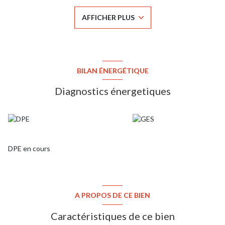
Une cave et un grenier (7 m²) viennent agrémenter ce bel
appartement. Menuiserie double vitrage. Entrée sécurisée,
AFFICHER PLUS
interphone. Copropriété de 187 lots, dont 42 lots principaux ;
charges annuelles de 2 280 € (y compris eau chaude, chauffage,
entretien des parties communes et des espaces verts). DPE : D
(conso 205 ; GES 44) Contact : Christian Branchard (EI) 06 22 08
77 33, agent commercial immatriculé au RSAC de Versailles sous le
n°831 801 725. c.branchard@agencecap.fr
BILAN ÉNERGÉTIQUE
Diagnostics énergetiques
DPE en cours
A PROPOS DE CE BIEN
Caractéristiques de ce bien