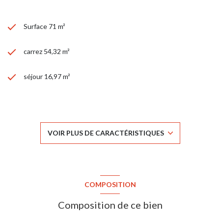
Surface 71 m²
carrez 54,32 m²
séjour 16,97 m²
1 chambre(s)
1 salle(s) de bain
VOIR PLUS DE CARACTÉRISTIQUES
construit en 1969
Chauffage collectif : radiateur (gaz)
COMPOSITION
exposition Nord-Sud
Composition de ce bien