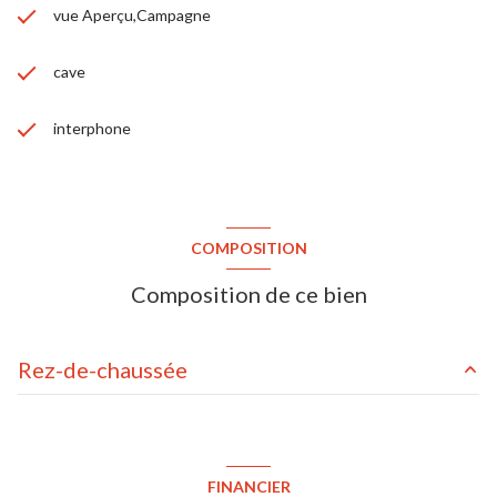
vue Aperçu,Campagne
cave
interphone
COMPOSITION
Composition de ce bien
Rez-de-chaussée
séjour
18.74 m²
cuisine
8.68 m²
FINANCIER