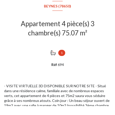
BEYNES (78650)
Appartement 4 pièce(s) 3
chambre(s) 75.07 m²
1
Réf
694
- VISITE VIRTUELLE 3D DISPONIBLE SUR NOTRE SITE - Situé
dans une résidence calme, familiale avec de nombreux espaces
verts, cet appartement de 4 pièces et 75m2 saura vous séduire
grâce à ses nombreux atouts. Coin jour : Un beau séjour ouvert de
19m2 avec une salle à manger de 10m2 (possibilité 3ème chambre,
bureau) ainsi qu'une cuisine, une salle de bains et un WC séparé.