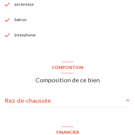
ascenseur
balcon
interphone
COMPOSITION
Composition de ce bien
Rez-de-chaussée
séjour/cuisine
31.02 m²
chambre
12.14 m²
FINANCIER