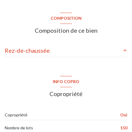
COMPOSITION
Composition de ce bien
Rez-de-chaussée
entrée
6.7 m²
séjour/cuisine
22.3 m²
INFO COPRO
chambre
13 m²
Copropriété
salle de bains / toilettes
4.8 m²
loggia
1.9 m²
Copropriété
Oui
parking intérieur
16.5 m²
Nombre de lots
150