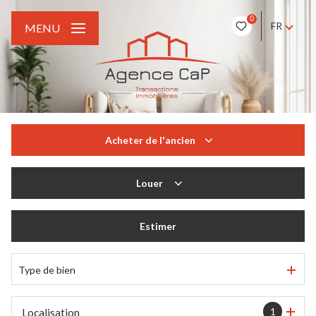
0
FR
MENU
Acheter
de l'ancien
De l'ancien
Louer
à l'année
Estimer
Type de bien
1
Localisation