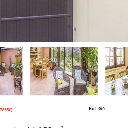
Réf
386
78550)