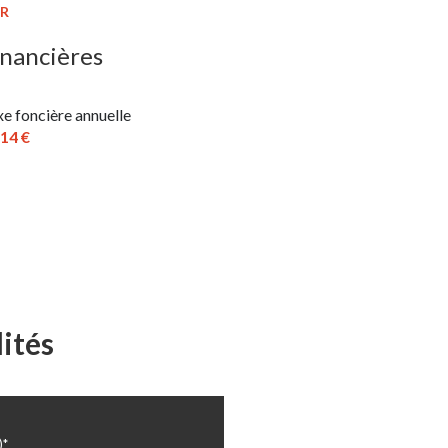
37 m²
ER
9.4 m²
inancières
20.3 m²
e foncière annuelle
15.2 m²
914 €
9.1 m²
12 m²
6.2 m²
2.8 m²
m²
ités
65 m²
18 m²
972 m²
)*