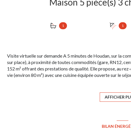
1
1
Visite virtuelle sur demande A 5 minutes de Houdan, sur la co
sur place), à proximité de toutes commodités (gare, RN12, cen
152 m² offrant des prestations de qualité. Elle propose, au rez
vie (environ 80 m²) avec une cuisine équipée ouverte sur le séjo
avec sa salle de douche ; un WC. A l'étage, un palier (bureau) 
dont une avec balcon, l'autre avec un espace bureau ; une salle
garage, une buanderie et un atelier. Portail électrique, ballon 
AFFICHER PL
chaleur, chauffage au sol dans la véranda, double vitrage en al
consommation énergétique. La maison est édifiée sur un terra
Contact : Christian Branchard, agent commercial immatriculé 
c.branchard@agencecap.fr 06 22 08 77 33
BILAN ÉNERG