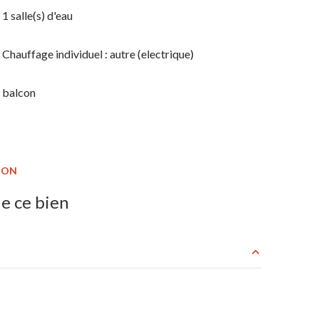
1 salle(s) d'eau
Chauffage individuel : autre (electrique)
balcon
ION
e ce bien
33 m²