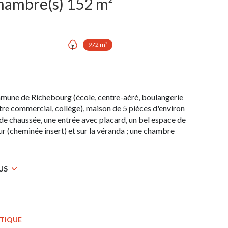
Maison 5 pièce(s) 3 chambre(s) 152 m²
972 m²
mmune de Richebourg (école, centre-aéré, boulangerie
tre commercial, collège), maison de 5 pièces d'environ
-de chaussée, une entrée avec placard, un bel espace de
ur (cheminée insert) et sur la véranda ; une chambre
dessert 2 chambres (possibilité 3) avec rangements
 de bains et un WC. Au sous-sol (65 m²) : un grand
à énergie solaire, climatisation réversible avec pompe à
US
uminium, adoucisseur d'eau, alarme. Faible
in de 972 m² disposant d'une dépendance de 18 m².
au RSAC de Versailles sous le n°831 801 725.
ÉTIQUE