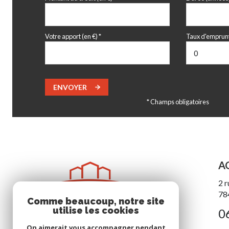
balcon
Votre apport (en €) *
Taux d'emprunt
ENVOYER
* Champs obligatoires
A
2 r
78
Comme beaucoup, notre site
utilise les cookies
0
On aimerait vous accompagner pendant