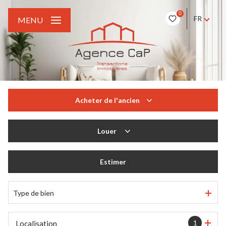
0
FR
MENU
Acheter
de l'ancien
De l'ancien
Louer
à l'année
Estimer
Type de bien
1
Localisation