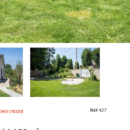
Réf
427
NIS (78320)