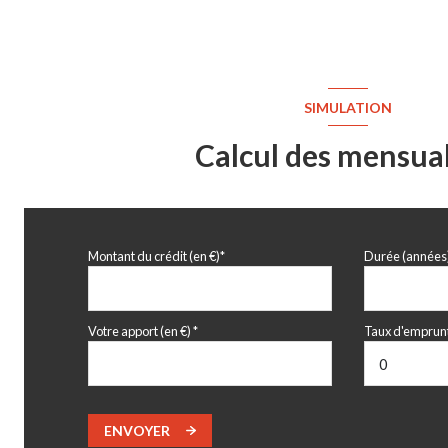
SIMULATION
Calcul des mensual
Montant du crédit (en €)*
Durée (années
Votre apport (en €) *
Taux d'emprunt
ENVOYER