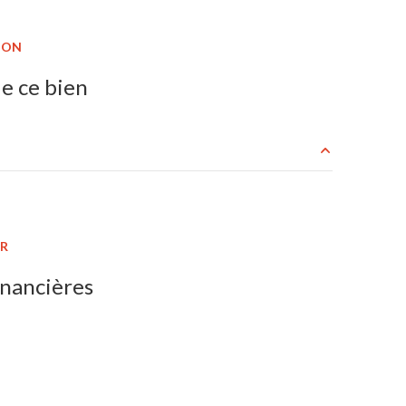
ION
e ce bien
1304 m²
ER
inancières