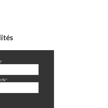
ités
)*
 (%) *