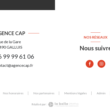
GENCE CAP
NOS RÉSEAUX
ue de la Gare
Nous suivr
490
GALLUIS
6 99 99 61 06
ntact@agencecap.fr
Nos honoraires
Nos partenaires
Mentions légales
Admin
Réalisé par :