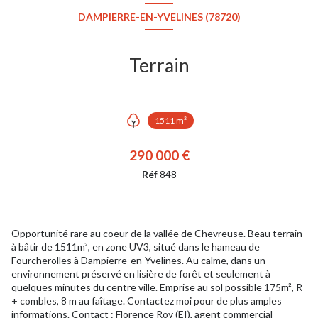
DAMPIERRE-EN-YVELINES (78720)
Terrain
1511 m²
290 000 €
Réf
848
Opportunité rare au coeur de la vallée de Chevreuse. Beau terrain
à bâtir de 1511m², en zone UV3, situé dans le hameau de
Fourcherolles à Dampierre-en-Yvelines. Au calme, dans un
environnement préservé en lisière de forêt et seulement à
quelques minutes du centre ville. Emprise au sol possible 175m², R
+ combles, 8 m au faîtage. Contactez moi pour de plus amples
informations. Contact : Florence Roy (EI), agent commercial