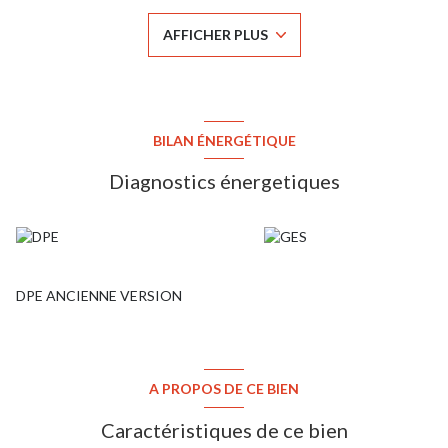
étage, un palier dessert 4 chambres spacieuses avec rangements,
dont une avec salle d'eau ; une salle de bains et des wc séparés.
AFFICHER PLUS
Au 2ème étage se trouve un espace de 20 m² avec une vaste
chambre et une salle d?eau avec WC. Garage, jardinet de 70m²,
deux places de parking. Pas de travaux à prévoir. En copropriété
sans charge (ASL). Agent commercial habilité, immatriculé au RSAC
sous le n°831801725 Contactez-moi au 06 22 08 77 33
BILAN ÉNERGÉTIQUE
Diagnostics énergetiques
DPE ANCIENNE VERSION
A PROPOS DE CE BIEN
Caractéristiques de ce bien