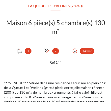
LA QUEUE-LES-YVELINES (78940)
Maison 6 pièce(s) 5 chambre(s) 130
m²
1
2
140 m²
Réf
144
***VENDUE*** Située dans une résidence sécurisée en plein c?ur
de la Queue-Lez-Yvelines (gare à pied), cette jolie maison récente
(2004) de 130 m² a de nombreux arguments à faire valoir. Elle est
composée au RDC d'une entrée avec rangements, d'une cuisine
équipée, d'une pièce de vie de 30 m² avec baie vitrée donnant sur
une belle terrasse et jardinet, d'un wc et d'un garage. Au 1er