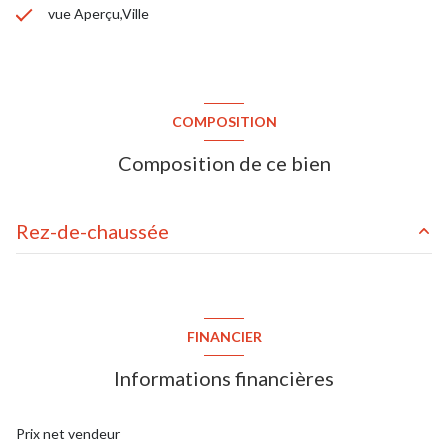
vue Aperçu,Ville
COMPOSITION
Composition de ce bien
Rez-de-chaussée
salle de bains
4 m²
cuisine
9 m²
FINANCIER
entrée
1.73 m²
Informations financières
buanderie
1.63 m²
toilettes
1.28 m²
Prix net vendeur