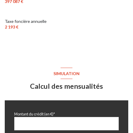
397 087 €
chambre
14 m²
chambre
11 m²
Taxe foncière annuelle
chambre
10 m²
2 193 €
salon
30 m²
toilettes
1.32 m²
chambre
13 m²
chambre
12 m²
SIMULATION
dressing
11 m²
Calcul des mensualités
salle de douche
3 m²
grenier
30 m²
jardin
50 m²
Montant du crédit (en €)*
garage
17 m²