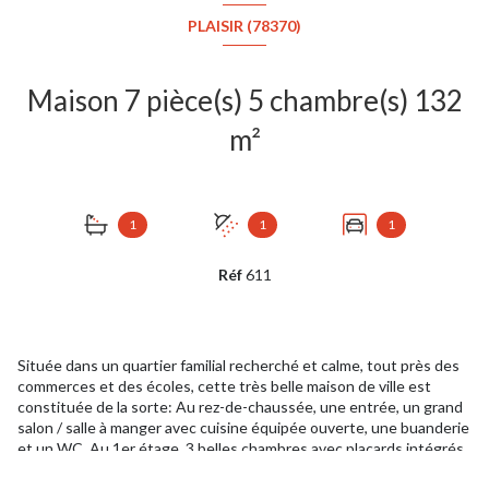
PLAISIR (78370)
Maison 7 pièce(s) 5 chambre(s) 132
m²
1
1
1
Réf
611
Située dans un quartier familial recherché et calme, tout près des
commerces et des écoles, cette très belle maison de ville est
constituée de la sorte: Au rez-de-chaussée, une entrée, un grand
salon / salle à manger avec cuisine équipée ouverte, une buanderie
et un WC. Au 1er étage, 3 belles chambres avec placards intégrés,
une salle de bain et un WC. Au 2ème étage, deux chambres, un