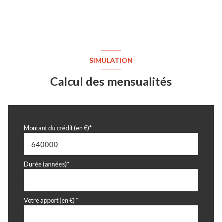
dégagement
1.90 m²
Placard 3
0.70 m²
garage
45 m²
terrain
800 m²
SIMULATION
jardin
m²
Calcul des mensualités
Montant du crédit (en €)*
Durée (années)*
Votre apport (en €) *