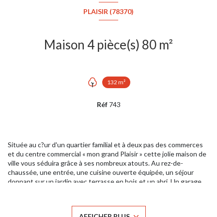
PLAISIR (78370)
Maison 4 pièce(s) 80 m²
132 m²
Réf
743
Située au c?ur d'un quartier familial et à deux pas des commerces
et du centre commercial « mon grand Plaisir » cette jolie maison de
ville vous séduira grâce à ses nombreux atouts. Au rez-de-
chaussée, une entrée, une cuisine ouverte équipée, un séjour
donnant sur un jardin avec terrasse en bois et un abri. Un garage
est également accessible depuis l'intérieur. A l'étage, 3 belles
chambres avec placards, une salle de bain et un wc séparé. Les
atouts : Maison bien entretenue, à proximité des commodités. A
AFFICHER PLUS