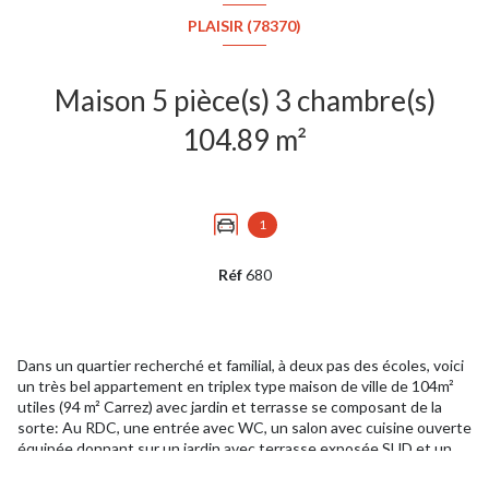
PLAISIR (78370)
Maison 5 pièce(s) 3 chambre(s)
104.89 m²
1
Réf
680
Dans un quartier recherché et familial, à deux pas des écoles, voici
un très bel appartement en triplex type maison de ville de 104m²
utiles (94 m² Carrez) avec jardin et terrasse se composant de la
sorte: Au RDC, une entrée avec WC, un salon avec cuisine ouverte
équipée donnant sur un jardin avec terrasse exposée SUD et un
grand garage. Au 1er étage, un palier dessert deux belles