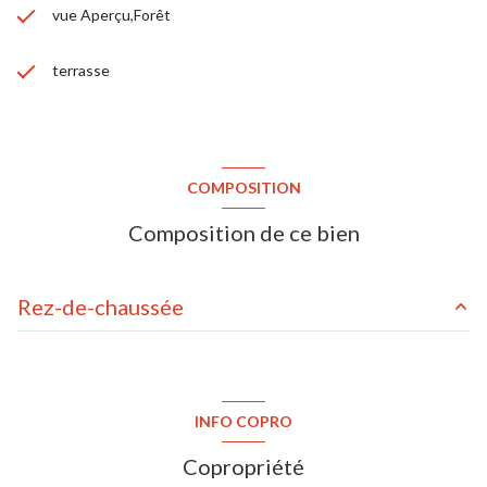
vue Aperçu,Forêt
terrasse
COMPOSITION
Composition de ce bien
Rez-de-chaussée
séjour/cuisine
31.81 m²
entrée
4.5 m²
INFO COPRO
toilettes
1.01 m²
Copropriété
palier
5.7 m²