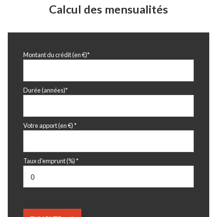
Calcul des mensualités
garage
m²
placard
m²
placard
m²
Montant du crédit (en €)*
jardin
410 m²
Durée (années)*
Votre apport (en €) *
Taux d'emprunt (%) *