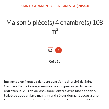
SAINT-GERMAIN-DE-LA-GRANGE (78640)
Maison 5 pièce(s) 4 chambre(s) 108
m²
1
Réf
813
Implantée en impasse dans un quartier recherché de Saint-
Germain-De-La-Grange, maison de cinq pièces parfaitement
entretenue. Au rez-de-chaussée : entrée avec une penderie,
toilettes avec un lave mains, grand séjour donnant accès à une
terrasse orientée plein sud et cuisine contemporaine. A l'étage un
palier avec deux placards dessert quatre chambres chacune