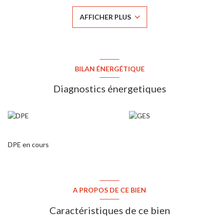
équipée d'un placard et une salle de bains (baignoire douche et
WC). Une buanderie et un garage complètent ce bien.
AFFICHER PLUS
Environnement privilégié, décoration contemporaine, nombreux
rangements : il ne reste plus qu'à poser vos valises. Voirie en
association syndicale libre, la charge annuelle est de 150 €. Terrain
de tennis pour les résidents. Contact : Laurent Léon (EI), agent
commercial enregistré au RSAC de Versailles 751 000 282. Tel : 06
75 72 34 77 l.leon@agencecap.fr.
BILAN ÉNERGÉTIQUE
Diagnostics énergetiques
DPE en cours
A PROPOS DE CE BIEN
Caractéristiques de ce bien