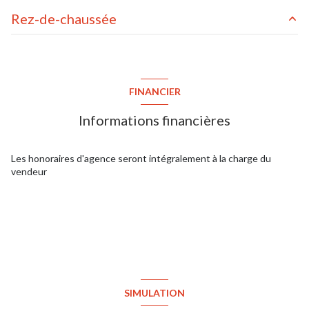
Rez-de-chaussée
séjour
m²
cuisine
m²
FINANCIER
entrée
m²
Informations financières
palier
m²
chambre
m²
Les honoraires d'agence seront intégralement à la charge du
vendeur
chambre
m²
chambre
m²
chambre
m²
salle de bains / toilettes
m²
toilettes
m²
SIMULATION
buanderie
m²