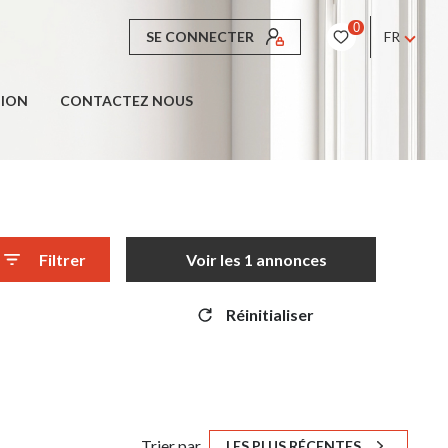
0
SE CONNECTER
FR
TION
CONTACTEZ NOUS
Filtrer
Voir les
1
annonces
Réinitialiser
Trier par
LES PLUS RÉCENTES