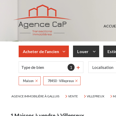
ACCUE
Acheter
de l'ancien
Louer
Est
Type de bien
1
Localisation
De l'ancien
à l'année
Maison
78450 - Villepreux
AGENCE IMMOBILIÈRE À GALLUIS
VENTE
VILLEPREUX
M
1
Maisons à vendre à Villepreux