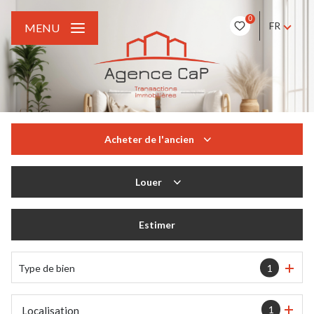
0
FR
MENU
Acheter
de l'ancien
De l'ancien
Louer
à l'année
Estimer
Type de bien
1
1
Localisation