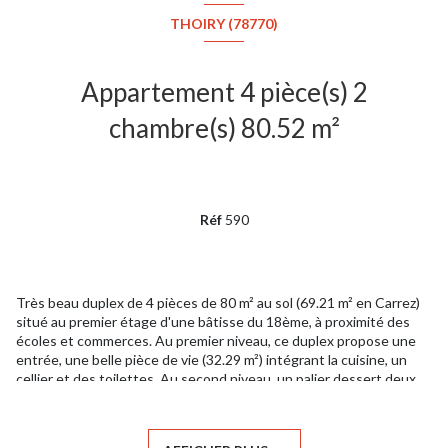
THOIRY (78770)
Appartement 4 pièce(s) 2
chambre(s) 80.52 m²
Réf
590
Très beau duplex de 4 pièces de 80 m² au sol (69.21 m² en Carrez)
situé au premier étage d'une bâtisse du 18ème, à proximité des
écoles et commerces. Au premier niveau, ce duplex propose une
entrée, une belle pièce de vie (32.29 m²) intégrant la cuisine, un
cellier et des toilettes. Au second niveau, un palier dessert deux
chambres de 10 et 14 m² au sol (7.76 et 11.2 m² en Carrez), un
bureau (ou dressing) de plus de 5 m² au sol et une salle de bains
avec toilettes. Cet appartement dispose d'un emplacement de