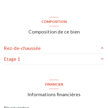
COMPOSITION
Composition de ce bien
Rez-de-chaussée
Etage 1
cellier
1.79 m²
palier
4.62 m²
séjour/cuisine
32.29 m²
bureau
2.93 m²
entrée
1.84 m²
FINANCIER
salle de bains / toilettes
5.68 m²
toilettes
1.1 m²
Informations financières
chambre
7.76 m²
chambre
11.2 m²
Prix net vendeur