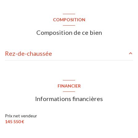
COMPOSITION
Composition de ce bien
Rez-de-chaussée
entrée
1.74 m²
pièce de vie
23.48 m²
FINANCIER
salle de douche / toilettes
4.68 m²
Informations financières
placard
0.32 m²
parking intérieur
m²
Prix net vendeur
145 550 €