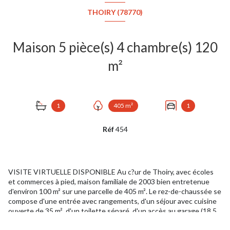
THOIRY (78770)
Maison 5 pièce(s) 4 chambre(s) 120
m²
1
405 m²
1
Réf
454
VISITE VIRTUELLE DISPONIBLE Au c?ur de Thoiry, avec écoles
et commerces à pied, maison familiale de 2003 bien entretenue
d'environ 100 m² sur une parcelle de 405 m². Le rez-de-chaussée se
compose d'une entrée avec rangements, d'un séjour avec cuisine
ouverte de 35 m², d'un toilette séparé, d'un accès au garage (18,5
m²). A l'étage, un palier dessert 4 chambres (9 à 19 m²), une salle de