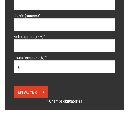
Durée (années)*
Votre apport (en €) *
Taux d'emprunt (%) *
ENVOYER
* Champs obligatoires