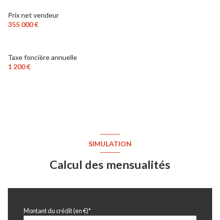
chambre
8.5 m²
Prix net vendeur
355 000 €
salle de bains
4.5 m²
toilettes
1.5 m²
Taxe foncière annuelle
1 200 €
SIMULATION
Calcul des mensualités
Montant du crédit (en €)*