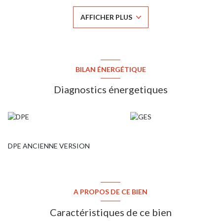
bains et un toilette séparé. A l'extérieur, le terrain sans vis à vis
propose un jardin avec terrasse et deux emplacements de
AFFICHER PLUS
stationnement. Double vitrage, VMC, vide sanitaire. Possibilité
d'installer une cheminée ou un poêle avec le conduit existant dans
le séjour. Contact : Christian Branchard, agent commercial
immatriculé au RSAC de Versailles sous le n°831 801 725.
c.branchard@agencecap.fr 06 22 08 77 33
BILAN ÉNERGÉTIQUE
Diagnostics énergetiques
DPE ANCIENNE VERSION
A PROPOS DE CE BIEN
Caractéristiques de ce bien