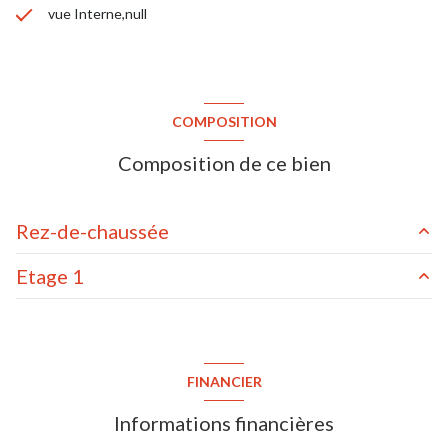
vue Interne,null
COMPOSITION
Composition de ce bien
Rez-de-chaussée
Etage 1
entrée
6 m²
séjour/cuisine
35 m²
palier
4 m²
toilettes
1 m²
chambre
19 m²
FINANCIER
garage
18.5 m²
chambre
11.5 m²
Informations financières
terrain
405 m²
chambre
9 m²