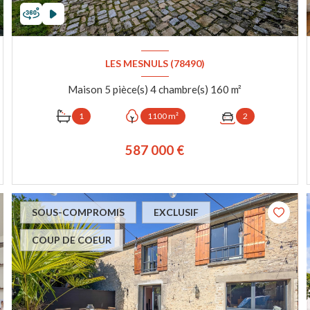
LES MESNULS (78490)
Maison 5 pièce(s) 4 chambre(s) 160 m²
1
1100 m²
2
587 000 €
VOIR LE BIEN
SOUS-COMPROMIS
EXCLUSIF
COUP DE COEUR