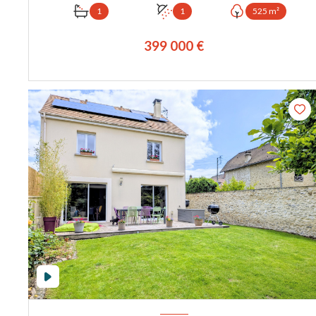
1
1
525 m²
399 000 €
VOIR LE BIEN