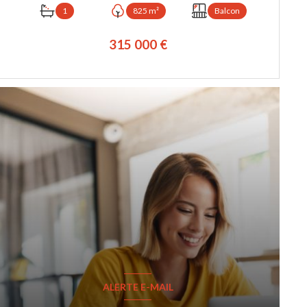
1
825 m²
Balcon
315 000 €
VOIR LE BIEN
ALERTE E-MAIL