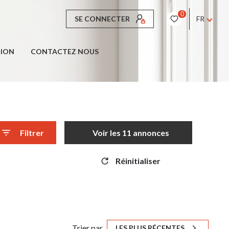
0
SE CONNECTER
FR
TION
CONTACTEZ NOUS
Filtrer
Voir les
11
annonces
Réinitialiser
Trier par
LES PLUS RÉCENTES