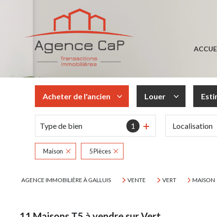
ACCUE
Acheter
de l'ancien
Louer
Est
Type de bien
1
De l'ancien
à l'année
Maison
5 Pièces
AGENCE IMMOBILIÈRE À GALLUIS
VENTE
VERT
MAISON
11
Maisons T5 à vendre sur Vert