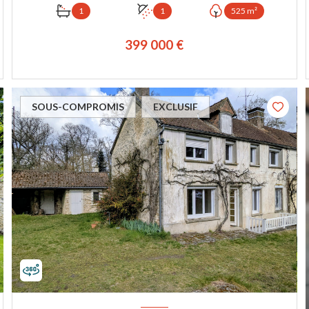
1
1
525 m²
399 000 €
VOIR LE BIEN
SOUS-COMPROMIS
EXCLUSIF