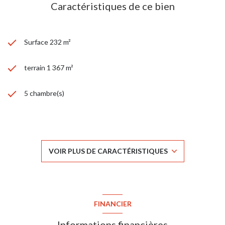
Caractéristiques de ce bien
Surface 232 m²
terrain 1 367 m²
5 chambre(s)
1 salle(s) de bain
3 salle(s) d'eau
VOIR PLUS DE CARACTÉRISTIQUES
construit en 1992
Chauffage individuel : au sol (electrique)
FINANCIER
2 parking(s)
Informations financières