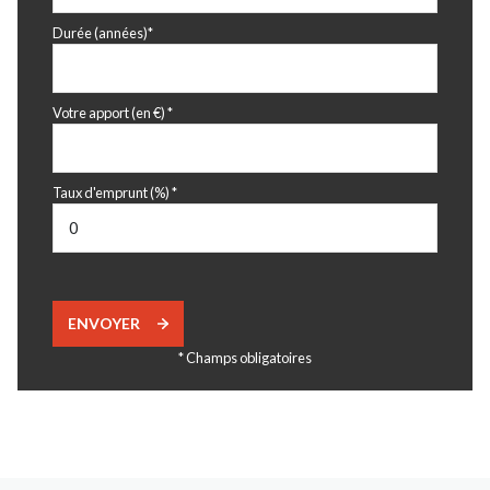
Durée (années)*
Votre apport (en €) *
Taux d'emprunt (%) *
ENVOYER
* Champs obligatoires