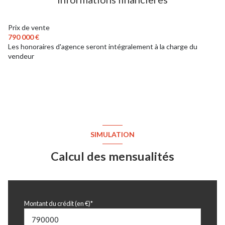
exposition Sud
Prix de vente
790 000 €
Les honoraires d'agence seront intégralement à la charge du
3 niveau(x)
vendeur
vue Jardin
terrasse
arboré
SIMULATION
visiophone
Calcul des mensualités
interphone
Montant du crédit (en €)*