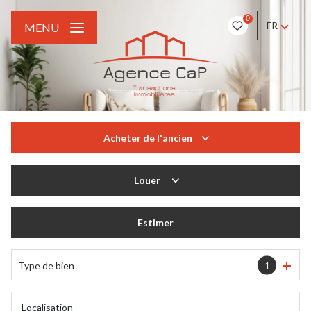
0
FR
MENU
Acheter
de l'ancien
De l'ancien
Louer
à l'année
Estimer
Type de bien
1