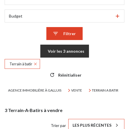
Budget
Filtrer
Voir les
3
annonces
Terrain à batir
Réinitialiser
AGENCE IMMOBILIÈRE À GALLUIS
VENTE
TERRAIN A BATIR
3
Terrain-A-Batirs à vendre
LES PLUS RÉCENTES
Trier par